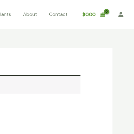
lants
About
Contact
$
0.00