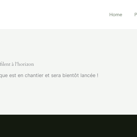
Home
P
ilent à l’horizon
e est en chantier et sera bientôt lancée !