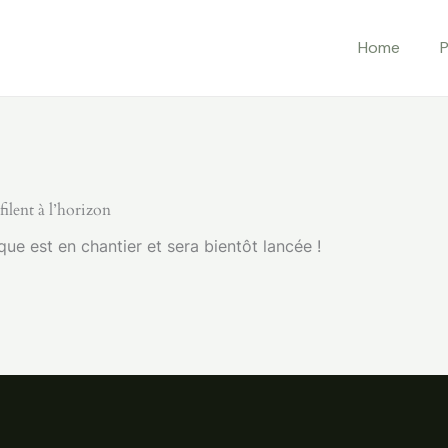
Home
P
ilent à l’horizon
e est en chantier et sera bientôt lancée !